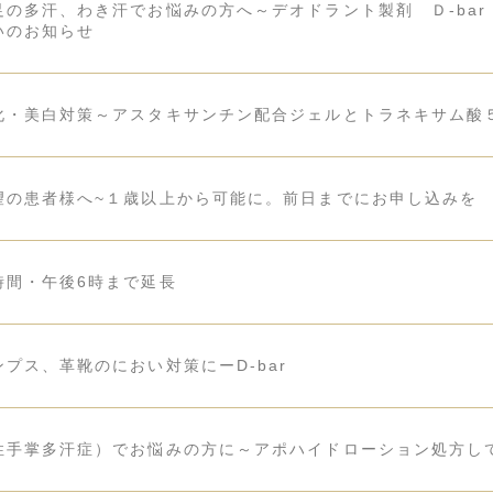
の多汗、わき汗でお悩みの方へ～デオドラント製剤 Ｄ-bar（
いのお知らせ
化・美白対策～アスタキサンチン配合ジェルとトラネキサム酸
望の患者様へ~１歳以上から可能に。前日までにお申し込みを
時間・午後6時まで延長
プス、革靴のにおい対策にーD-bar
性手掌多汗症）でお悩みの方に～アポハイドローション処方し