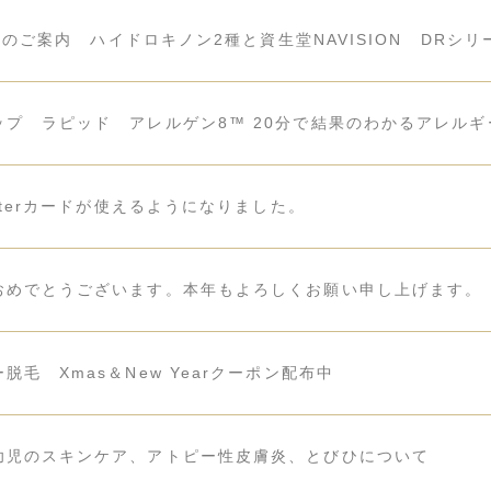
コスメのご案内 ハイドロキノン2種と資生堂NAVISION DRシリ
ップ ラピッド アレルゲン8™ 20分で結果のわかるアレル
asterカードが使えるようになりました。
おめでとうございます。本年もよろしくお願い申し上げます。
脱毛 Xmas＆New Yearクーポン配布中
幼児のスキンケア、アトピー性皮膚炎、とびひについて