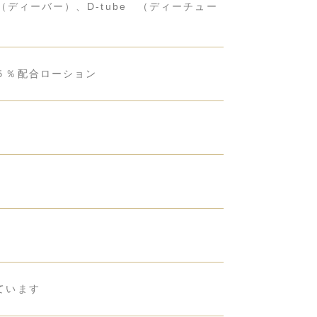
ディーバー）、D-tube （ディーチュー
５％配合ローション
ています