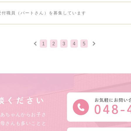
受付職員（パートさん）を募集しています
1
2
3
4
5
談ください
ばあちゃんからお子さ
お母さんも多いことと